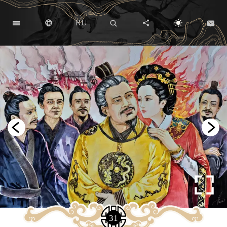
RU
31