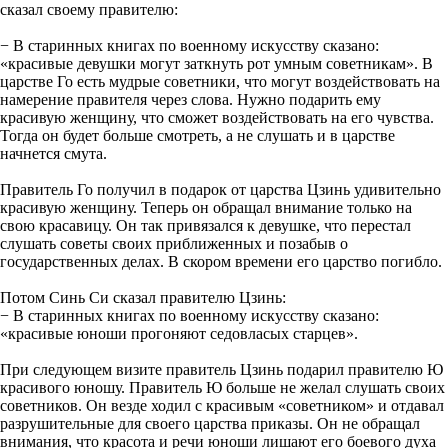
сказал своему правителю:
− В старинных книгах по военному искусству сказано:
«красивые девушки могут заткнуть рот умным советникам». В
царстве Го есть мудрые советники, что могут воздействовать на
намерение правителя через слова. Нужно подарить ему
красивую женщину, что сможет воздействовать на его чувства.
Тогда он будет больше смотреть, а не слушать и в царстве
начнется смута.
Правитель Го получил в подарок от царства Цзинь удивительно
красивую женщину. Теперь он обращал внимание только на
свою красавицу. Он так привязался к девушке, что перестал
слушать советы своих приближенных и позабыв о
государственных делах. В скором времени его царство погибло.
Потом Синь Си сказал правителю Цзинь:
− В старинных книгах по военному искусству сказано:
«красивые юноши прогоняют седовласых старцев».
При следующем визите правитель Цзинь подарил правителю Ю
красивого юношу. Правитель Ю больше не желал слушать своих
советников. Он везде ходил с красивым «советником» и отдавал
разрушительные для своего царства приказы. Он не обращал
внимания, что красота и речи юноши лишают его боевого духа