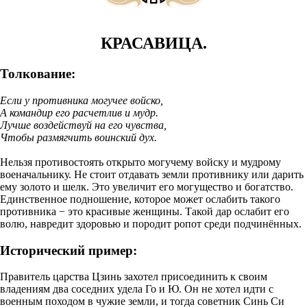
КРАСАВИЦА.
Толкование:
Если у противника могучее войско,
А командир его расчетлив и мудр.
Лучше воздействуй на его чувства,
Чтобы размягчить воинский дух.
Нельзя противостоять открыто могучему войску и мудрому
военачальнику. Не стоит отдавать земли противнику или дарить
ему золото и шелк. Это увеличит его могущество и богатство.
Единственное подношение, которое может ослабить такого
противника − это красивые женщины. Такой дар ослабит его
волю, навредит здоровью и породит ропот среди подчинённых.
Исторический пример:
Правитель царства Цзинь захотел присоединить к своим
владениям два соседних удела Го и Ю. Он не хотел идти с
военным походом в чужие земли, и тогда советник Синь Си